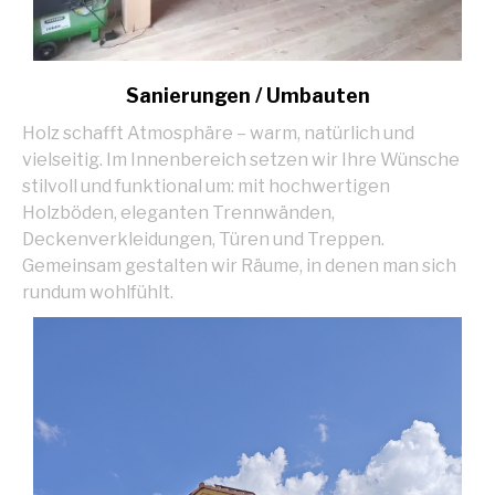
Sanierungen / Umbauten
Holz schafft Atmosphäre – warm, natürlich und
vielseitig. Im Innenbereich setzen wir Ihre Wünsche
stilvoll und funktional um: mit hochwertigen
Holzböden, eleganten Trennwänden,
Deckenverkleidungen, Türen und Treppen.
Gemeinsam gestalten wir Räume, in denen man sich
rundum wohlfühlt.