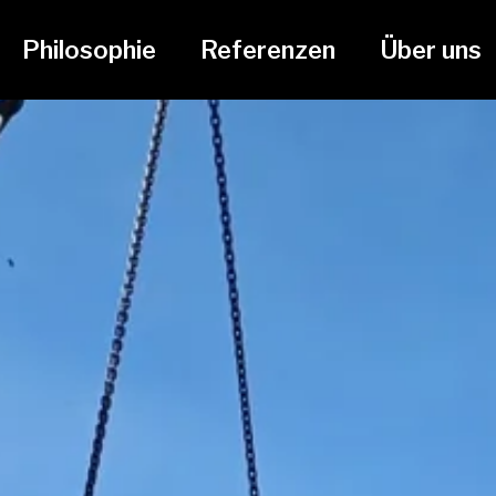
Philosophie
Referenzen
Über uns